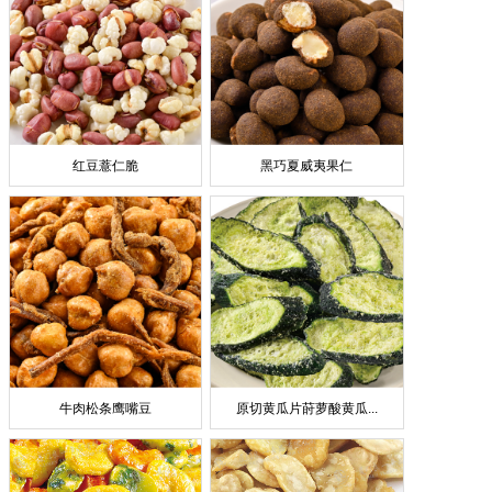
红豆薏仁脆
黑巧夏威夷果仁
牛肉松条鹰嘴豆
原切黄瓜片莳萝酸黄瓜...